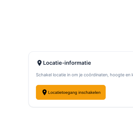
place
Locatie-informatie
Schakel locatie in om je coördinaten, hoogte e
location_on
Locatietoegang inschakelen