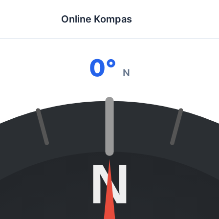
Online Kompas
0°
N
N