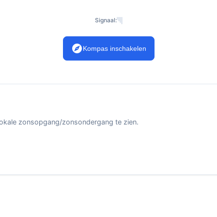
Signaal:
explore
Kompas inschakelen
n lokale zonsopgang/zonsondergang te zien.