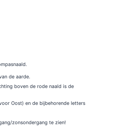
kompasnaald.
 van de aarde.
ichting boven de rode naald is de
voor Oost) en de bijbehorende letters
pgang/zonsondergang te zien!