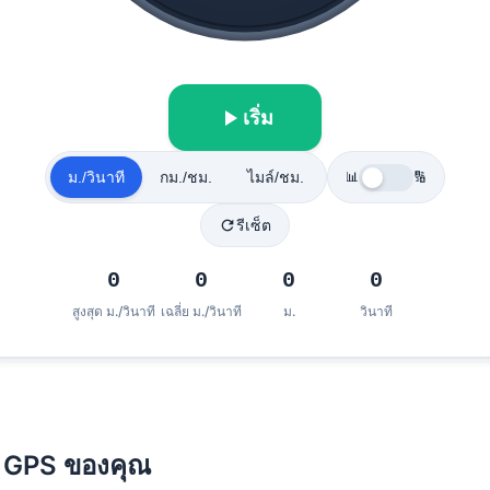
play_arrow
เริ่ม
ม./วินาที
กม./ชม.
ไมล์/ชม.
📊
🔢
refresh
รีเซ็ต
0
0
0
0
สูงสุด
ม./วินาที
เฉลี่ย
ม./วินาที
ม.
วินาที
็ว GPS ของคุณ