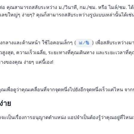
ต่อ คุณสามารถสลับระหว่าง ม./วินาที, กม./ชม. หรือ ไมล์/ชม. ได้
ลขใหญ่ๆ ง่ายๆ? คุณก็สามารถสลับระหว่างรูปแบบเหล่านั้นได้เช่น
ตรงกลางและด้านหน้า ใช้ไอคอนเล็กๆ (
) เพื่อสลับระหว่าง
📊/🔢
วสูงสุด, ความเร็วเฉลี่ย, ระยะทางที่คุณเดินทาง และระยะเวลาที่ค
นทางของคุณ ง่ายๆ แค่นี้เอง!
พื่อดูว่าคุณเคลื่อนที่จากจุดหนึ่งไปยังอีกจุดหนึ่งเร็วแค่ไหน จาก
ง่าย
็นเรื่องการอนุญาตตำแหน่ง แอปจำเป็นต้องรู้ว่าคุณอยู่ที่ไหนเพื่อท