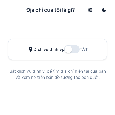
Địa chỉ của tôi là gì?
menu
language
dark_mode
location_on
Dịch vụ định vị:
TẮT
Bật dịch vụ định vị để tìm địa chỉ hiện tại của bạn
và xem nó trên bản đồ tương tác bên dưới.